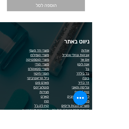
הוספה לסל
ניווט באתר
אודות
מוצרי חד פעמי
אבקות ונוזלי אקריל
מוצרי קומילפו
אס אר
מוצרי קוסמטיקה
אנה לוטן
מוצרי קודי
בל
מוצרי סטאקלס
בל בילדר
חומרי חיטוי
בובה
נייל קריאטיביטי
דר כדיר
פארם פוט
ונליסה וקאני
פוטלוג'יקס
טופ / בייס
פצירות
לק רגיל לה יוניק
קארט
מבצעים
קויו
מוצרים לגבות וריסים
קויו לק ג'ל
מוצרים לג'ל בנייה / פוליג'ל
קישוטים לציפורניים
מוצרים להסרת שיער
ריהוט
מוצרי חשמל
ראשי שיוף
מוצרים לייזר
תפוח
מוצרים לפדיקור