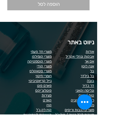
הוספה לסל
ניווט באתר
אודות
מוצרי חד פעמי
אבקות ונוזלי אקריל
מוצרי קומילפו
אס אר
מוצרי קוסמטיקה
אנה לוטן
מוצרי קודי
בל
מוצרי סטאקלס
בל בילדר
חומרי חיטוי
בובה
נייל קריאטיביטי
דר כדיר
פארם פוט
ונליסה וקאני
פוטלוג'יקס
טופ / בייס
פצירות
לק רגיל לה יוניק
קארט
מבצעים
קויו
מוצרים לגבות וריסים
קויו לק ג'ל
מוצרים לג'ל בנייה / פוליג'ל
קישוטים לציפורניים
מוצרים להסרת שיער
ריהוט
מוצרי חשמל
ראשי שיוף
מוצרים לייזר
תפוח
מוצרים לפדיקור