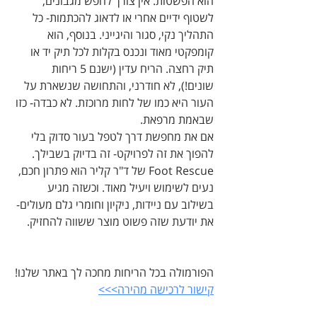
הוא הפשטות. אין צורך לחפש מגבונים, 
לשטוף ידיים אחרי או לדאוג להכתמות- כל 
התהליך נקי, סגור והיגייני. בנוסף, הוא 
קומפקטי מאוד ונכנס בקלות לכל תיק יד או 
תיק רחצה. הריח עדין (ישנם 5 ריחות 
שונים!), לא חודרני, והתחושה שנשארת על 
העור היא כמו של לחות מרוכזת. לא כבדה- כזו 
שבאמת מרפאת.
אם את מחפשת דרך לטפל בעור סדוק בלי 
להפוך את זה לפרויקט- זה בדיוק בשבילך. 
Foot Rescue של ד"ר קליר הוא פתרון חכם, 
נעים לשימוש ויעיל מאוד. וכשזה מגיע 
בשילוב עם ניידות, ניקיון וחומרי גלם מעולים- 
את יודעת שזה פשוט מוצר ששווה להחזיק.
הפורמולה בכל הריחות מחכה לך באתר שלנו!
קישור לרכישה מהירה>>>