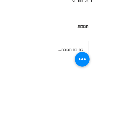
תגובות
כתיבת תגובה...
ניווט באתר
אודות
מוצרי חד פעמי
אבקות ונוזלי אקריל
מוצרי קומילפו
אס אר
מוצרי קוסמטיקה
אנה לוטן
מוצרי קודי
בל
מוצרי סטאקלס
בל בילדר
חומרי חיטוי
בובה
נייל קריאטיביטי